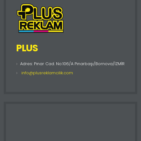
PLUS
Adres: Pınar Cad. No:106/A Pınarbaşı/Bornova/İZMİR
info@plusreklamcilik.com