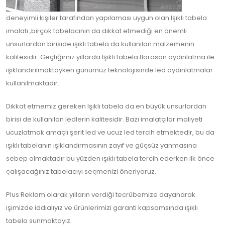
deneyimli kişiler tarafından yapılaması uygun olan Işıklı tabela
imalatı ,birçok tabelacının da dikkat etmediği en önemli
unsurlardan biriside ışıklı tabela da kullanılan malzemenin
kalitesidir. Geçtiğimiz yıllarda Işıklı tabela florasan aydınlatma ile
ışıklandırılmaktayken günümüz teknolojisinde led aydınlatmalar
kullanılmaktadır.
Dikkat etmemiz gereken Işıklı tabela da en büyük unsurlardan
birisi de kullanılan ledlerin kalitesidir. Bazı imalatçılar maliyeti
ucuzlatmak amaçlı şerit led ve ucuz led tercih etmektedir, bu da
ışıklı tabelanın ışıklandırmasının zayıf ve güçsüz yanmasına
sebep olmaktadır bu yüzden ışıklı tabela tercih ederken ilk önce
çalışacağınız tabelacıyı seçmenizi öneriyoruz.
Plus Reklam olarak yılların verdiği tecrübemize dayanarak
işimizde iddialıyız ve ürünlerimizi garanti kapsamsında ışıklı
tabela sunmaktayız.