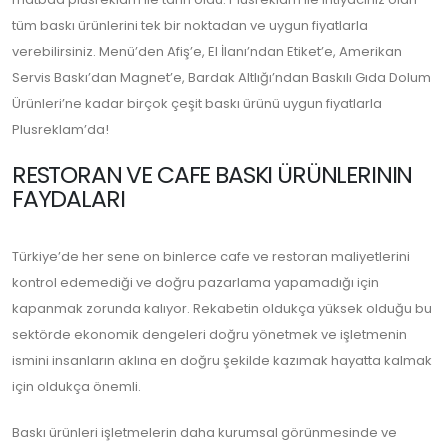
tüm baskı ürünlerini tek bir noktadan ve uygun fiyatlarla
verebilirsiniz.
Menü
’den
Afiş
’e,
El İlanı
’ndan
Etiket
’e,
Amerikan
Servis Baskı
’dan
Magnet
’e,
Bardak Altlığı
’ndan
Baskılı Gıda Dolum
Ürünleri
’ne kadar birçok çeşit baskı ürünü uygun fiyatlarla
Plusreklam’da!
RESTORAN VE CAFE BASKI ÜRÜNLERININ
FAYDALARI
Türkiye’de her sene on binlerce cafe ve restoran maliyetlerini
kontrol edemediği ve doğru pazarlama yapamadığı için
kapanmak zorunda kalıyor. Rekabetin oldukça yüksek olduğu bu
sektörde ekonomik dengeleri doğru yönetmek ve işletmenin
ismini insanların aklına en doğru şekilde kazımak hayatta kalmak
için oldukça önemli.
Baskı ürünleri işletmelerin daha kurumsal görünmesinde ve