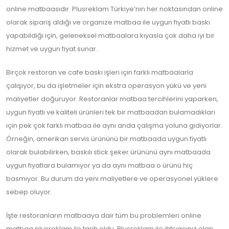
online matbaasıdır. Plusreklam Türkiye’nin her noktasından online
olarak sipariş aldığı ve organize matbaa ile uygun fiyatlı baskı
yapabildiği için, geleneksel matbaalara kıyasla çok daha iyi bir
hizmet ve uygun fiyat sunar.
Birçok restoran ve cafe baskı işleri için farklı matbaalarla
çalışıyor, bu da işletmeler için ekstra operasyon yükü ve yeni
maliyetler doğuruyor. Restoranlar matbaa tercihlerini yaparken,
uygun fiyatlı ve kaliteli ürünleri tek bir matbaadan bulamadıkları
için pek çok farklı matbaa ile aynı anda çalışma yoluna gidiyorlar.
Örneğin, amerikan servis ürününü bir matbaada uygun fiyatlı
olarak bulabilirken, baskılı stick şeker ürününü aynı matbaada
uygun fiyatlara bulamıyor ya da aynı matbaa o ürünü hiç
basmıyor. Bu durum da yeni maliyetlere ve operasyonel yüklere
sebep oluyor.
İşte restoranların matbaaya dair tüm bu problemleri online
matbaa plusreklam ile tarih oldu. Plusreklam ile ihtiyacınız olan