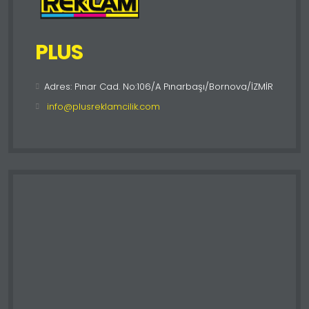
PLUS
Adres: Pınar Cad. No:106/A Pınarbaşı/Bornova/İZMİR
info@plusreklamcilik.com