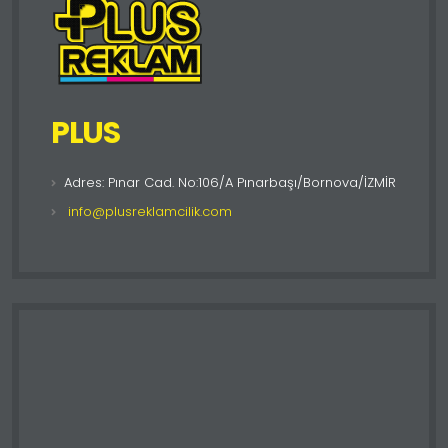
PLUS
Adres: Pınar Cad. No:106/A Pınarbaşı/Bornova/İZMİR
info@plusreklamcilik.com