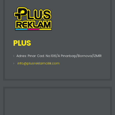
PLUS
Adres: Pınar Cad. No:106/A Pınarbaşı/Bornova/İZMİR
info@plusreklamcilik.com