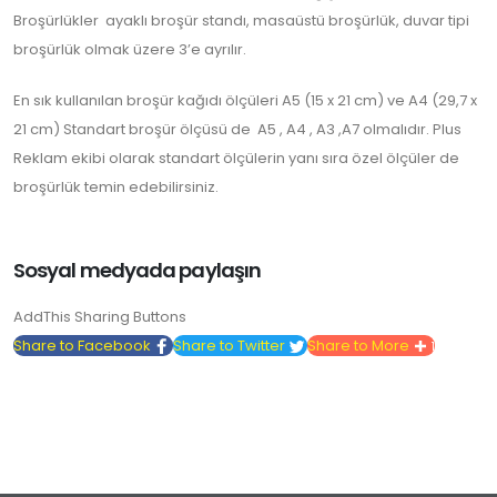
Broşürlükler ayaklı broşür standı, masaüstü broşürlük, duvar tipi
broşürlük olmak üzere 3’e ayrılır.
En sık kullanılan broşür kağıdı ölçüleri A5 (15 x 21 cm) ve A4 (29,7 x
21 cm) Standart broşür ölçüsü de A5 , A4 , A3 ,A7 olmalıdır. Plus
Reklam ekibi olarak standart ölçülerin yanı sıra özel ölçüler de
broşürlük temin edebilirsiniz.
Sosyal medyada paylaşın
AddThis Sharing Buttons
Share to Facebook
Share to Twitter
Share to More
1