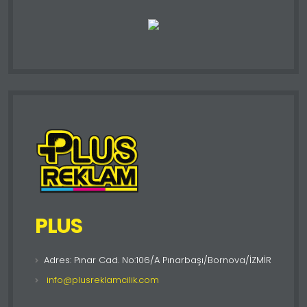
PLUS
Adres: Pınar Cad. No:106/A Pınarbaşı/Bornova/İZMİR
info@plusreklamcilik.com