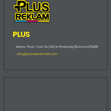
PLUS
Adres: Pınar Cad. No:106/A Pınarbaşı/Bornova/İZMİR
info@plusreklamcilik.com