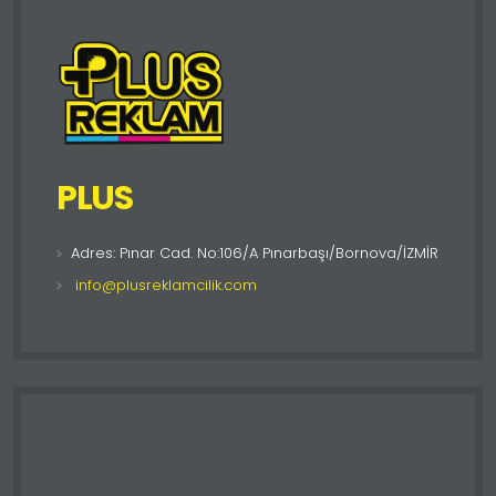
PLUS
Adres: Pınar Cad. No:106/A Pınarbaşı/Bornova/İZMİR
info@plusreklamcilik.com