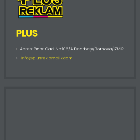
PLUS
Adres: Pınar Cad. No:106/A Pınarbaşı/Bornova/İZMİR
info@plusreklamcilik.com