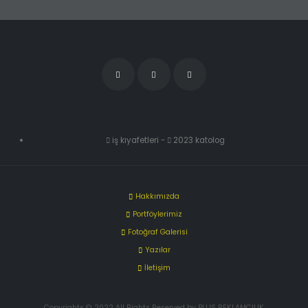
iş kıyafetleri
-
2023 katolog
Hakkımızda
Portföylerimiz
Fotoğraf Galerisi
Yazılar
İletişim
Copyrights © 2022 All Rights Reserved by PLUS REKLAMCILIK