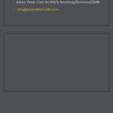
Adres: Pınar Cad. No:106/A Pınarbaşı/Bornova/İZMİR
info@plusreklamcilik.com