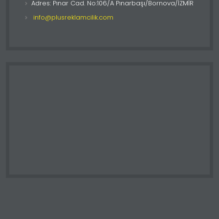
Adres: Pınar Cad. No:106/A Pınarbaşı/Bornova/İZMİR
info@plusreklamcilik.com